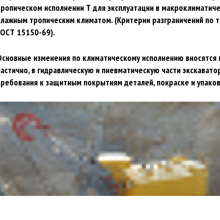
тропическом исполнении Т для эксплуатации в макроклиматическ
влажным тропическим климатом. (Критерии разграничений по 
ГОСТ 15150-69).
Основные изменения по климатическому исполнению вносятся в
частично, в гидравлическую и пневматическую части экскавато
требования к защитным покрытиям деталей, покраске и упаков